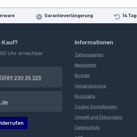
erware
Garantieverlängerung
14 Tag
m Kauf?
Informationen
:00 Uhr erreichbar
Zahlungsarten
Newsletter
Kontakt
(0)89 230 35 325
Versandservice
Rückgabe
.de
Cookie Einstellungen
Umwelt und Entsorgung
iderrufen
Datenschutz