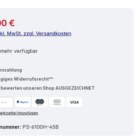
r Preis:
00 €
nkl. MwSt. zzgl. Versandkosten
 mehr verfügbar
enzahlung
ägiges Widerrufsrecht**
% bewerten unseren Shop AUSGEZEICHNET
rkzettel hinzufügen
tnummer:
PS-6100H-45B