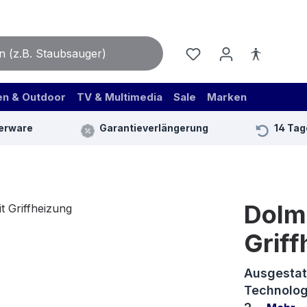
en & Outdoor
TV & Multimedia
Sale
Marken
erware
Garantieverlängerung
14 Tag
Dolm
Griff
Ausgestat
Technolog