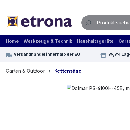
m Hauptinhalt springen
Zur Suche springen
Zur Hauptnavigation springen
Home
Werkzeuge & Technik
Haushaltsgeräte
Gart
Versandhandel innerhalb der EU
99,9% Lag
Garten & Outdoor
Kettensäge
Bildergalerie überspringen