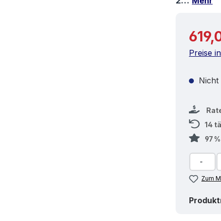
2…
Mehr
Reguläre
619,
Preise i
Nicht
Rat
14 t
97 
Zum Me
Produk