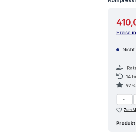
Kompress
Reguläre
410,
Preise i
Nicht
Rat
14 t
97 
Zum Me
Produk