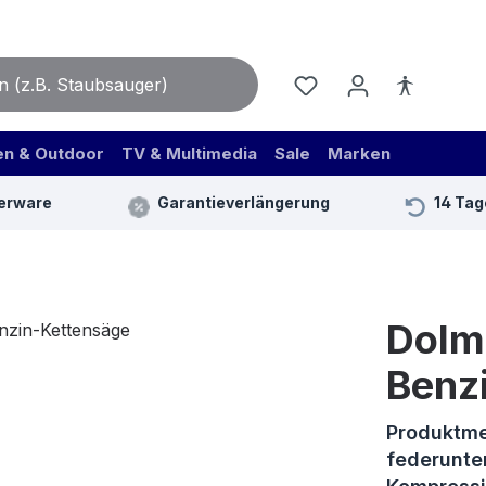
en & Outdoor
TV & Multimedia
Sale
Marken
erware
Garantieverlängerung
14 Tag
Dolm
Benz
Produktme
federunte