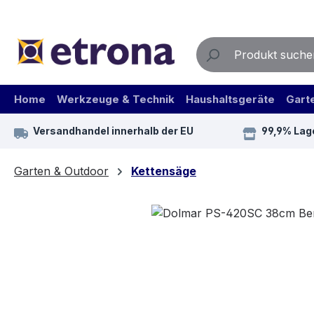
m Hauptinhalt springen
Zur Suche springen
Zur Hauptnavigation springen
Home
Werkzeuge & Technik
Haushaltsgeräte
Gart
Versandhandel innerhalb der EU
99,9% Lag
Garten & Outdoor
Kettensäge
Bildergalerie überspringen