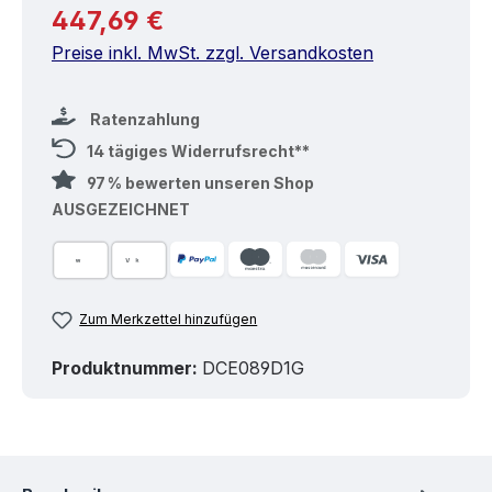
Regulärer Preis:
447,69 €
Preise inkl. MwSt. zzgl. Versandkosten
Ratenzahlung
14 tägiges Widerrufsrecht**
97 % bewerten unseren Shop
AUSGEZEICHNET
Zum Merkzettel hinzufügen
Produktnummer:
DCE089D1G