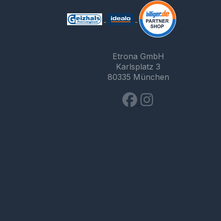
Etrona GmbH
Karlsplatz 3
80335 München