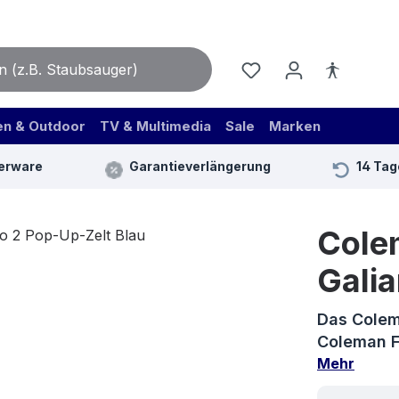
en & Outdoor
TV & Multimedia
Sale
Marken
erware
Garantieverlängerung
14 Tag
Cole
Galia
Das Colem
Coleman F
Mehr