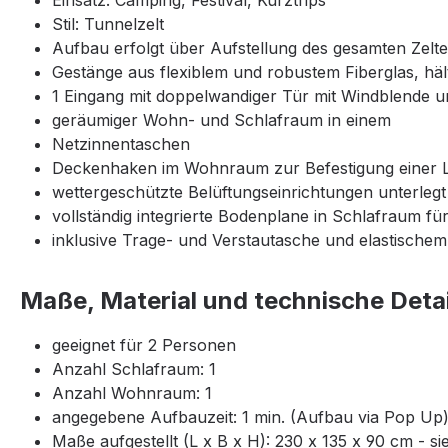
Einsatz: Camping, Festival, Kurztrips
Stil: Tunnelzelt
Aufbau erfolgt über Aufstellung des gesamten Zeltes 
Gestänge aus flexiblem und robustem Fiberglas, häl
1 Eingang mit doppelwandiger Tür mit Windblende u
geräumiger Wohn- und Schlafraum in einem
Netzinnentaschen
Deckenhaken im Wohnraum zur Befestigung einer
wettergeschützte Belüftungseinrichtungen unterleg
vollständig integrierte Bodenplane in Schlafraum 
inklusive Trage- und Verstautasche und elastische
Maße, Material und technische Detai
geeignet für 2 Personen
Anzahl Schlafraum: 1
Anzahl Wohnraum: 1
angegebene Aufbauzeit: 1 min. (Aufbau via Pop Up
Maße aufgestellt (L x B x H): 230 x 135 x 90 cm - sie