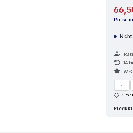
Reguläre
66,5
Preise i
Nicht
Rat
14 t
97 
Zum Me
Produk