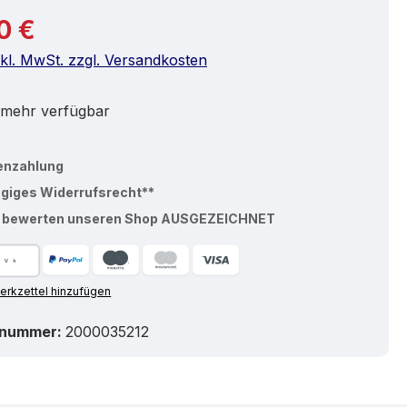
r Preis:
0 €
nkl. MwSt. zzgl. Versandkosten
 mehr verfügbar
enzahlung
ägiges Widerrufsrecht**
% bewerten unseren Shop AUSGEZEICHNET
rkzettel hinzufügen
tnummer:
2000035212