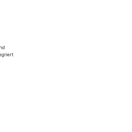
nd
griert