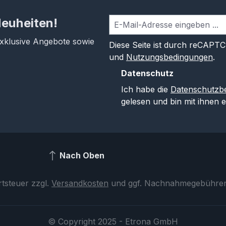
Neuheiten!
exklusive Angebote sowie
Diese Seite ist durch reCAPT
und
Nutzungsbedingungen
.
Datenschutz
Ich habe die
Datenschutzb
gelesen und bin mit ihnen 
Nach Oben
rtsteuer zzgl.
Versandkosten
und ggf. Nachnahmegebühren,
© Copyright 2025 - Etrona GmbH