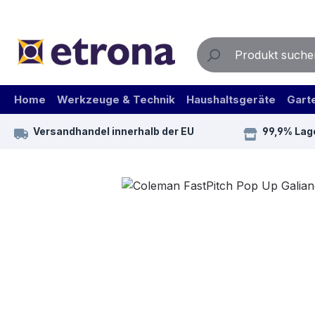
m Hauptinhalt springen
Zur Suche springen
Zur Hauptnavigation springen
Home
Werkzeuge & Technik
Haushaltsgeräte
Gart
Versandhandel innerhalb der EU
99,9% Lag
Bildergalerie überspringen