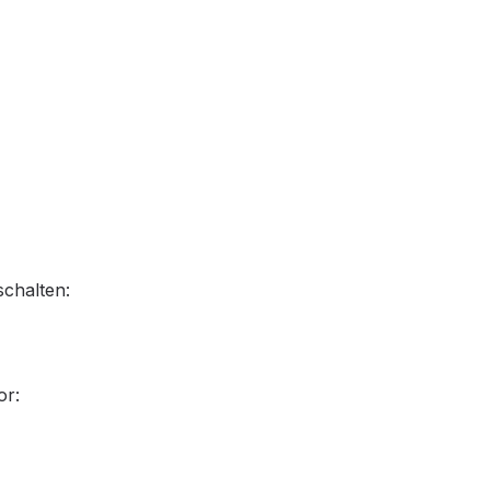
chalten:
or: