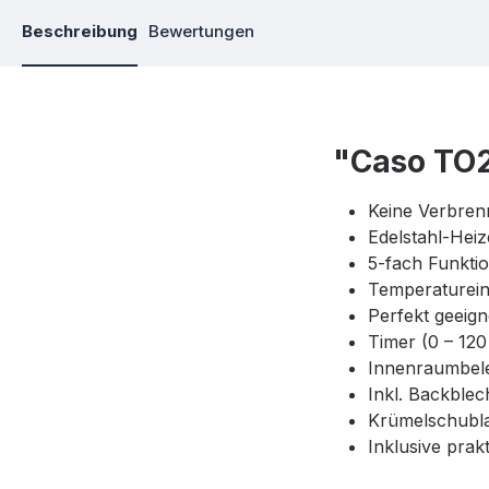
Beschreibung
Bewertungen
"Caso TO2
Keine Verbre
Edelstahl-Hei
5-fach Funktio
Temperaturein
Perfekt geeig
Timer (0 – 120
Innenraumbel
Inkl. Backblec
Krümelschubl
Inklusive prak