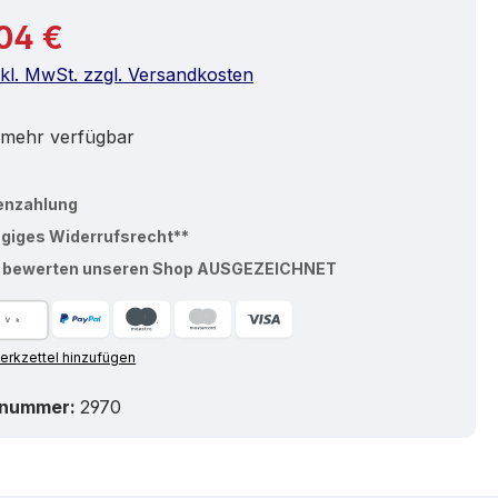
r Preis:
04 €
nkl. MwSt. zzgl. Versandkosten
 mehr verfügbar
enzahlung
ägiges Widerrufsrecht**
% bewerten unseren Shop AUSGEZEICHNET
rkzettel hinzufügen
tnummer:
2970