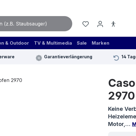
en & Outdoor
TV & Multimedia
Sale
Marken
erware
Garantieverlängerung
14 Tag
Caso
2970
Keine Ver
Heizelemen
Motor,…
M