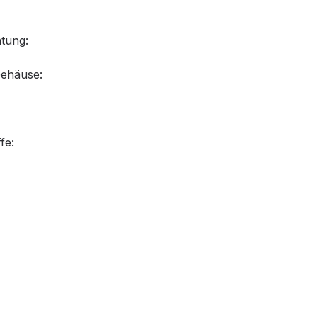
tung:
Gehäuse:
fe: