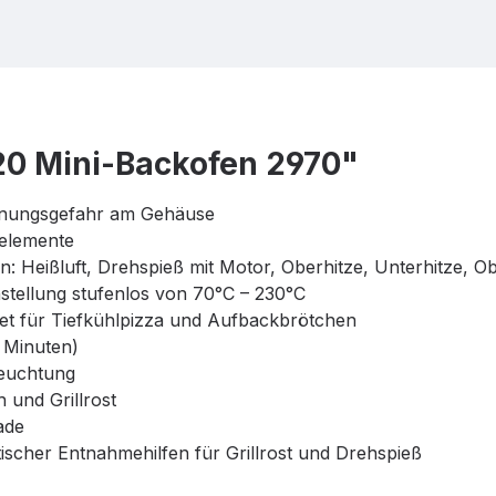
0 Mini-Backofen 2970"
nnungsgefahr am Gehäuse
zelemente
n: Heißluft, Drehspieß mit Motor, Oberhitze, Unterhitze, O
stellung stufenlos von 70°C – 230°C
net für Tiefkühlpizza und Aufbackbrötchen
 Minuten)
euchtung
h und Grillrost
ade
tischer Entnahmehilfen für Grillrost und Drehspieß