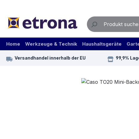
m Hauptinhalt springen
Zur Suche springen
Zur Hauptnavigation springen
Home
Werkzeuge & Technik
Haushaltsgeräte
Gart
Versandhandel innerhalb der EU
99,9% Lag
Bildergalerie überspringen