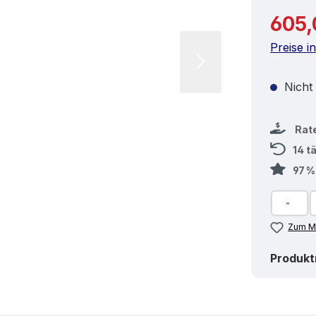
Reguläre
605,
Preise i
Nicht
Rat
14 t
97 
Zum Me
Produk