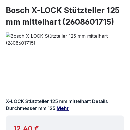
Bosch X-LOCK Stützteller 125
mm mittelhart (2608601715)
Bildergalerie überspringen
X-LOCK Stützteller 125 mm mittelhart Details
Durchmesser mm 125
Mehr
Regulärer Preis:
12,40 €