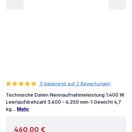
5 basierend auf 2 Bewertungen
Durchschnittliche Bewertung von 5 von 5 Sternen
Technische Daten Nennaufnahmeleistung 1.400 W
Leerlaufdrehzahl 3.600 – 6.250 min-1 Gewicht 4,7
kg…
Mehr
Regulärer Preis:
460,00 €