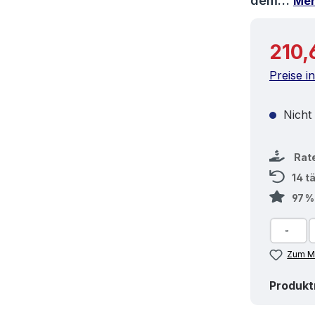
dem…
Me
Reguläre
210,
Preise i
Nicht
Rat
14 t
97 
Zum Me
Produk