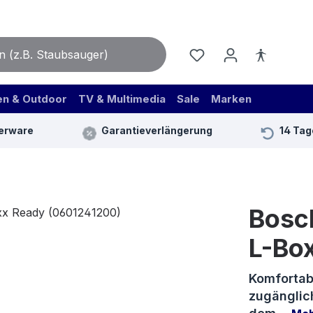
en & Outdoor
TV & Multimedia
Sale
Marken
erware
Garantieverlängerung
14 Tag
Bosc
L-Bo
Komfortab
zugänglich