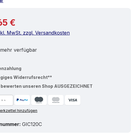
hr
r Preis:
65 €
nkl. MwSt. zzgl. Versandkosten
 mehr verfügbar
enzahlung
ägiges Widerrufsrecht**
% bewerten unseren Shop AUSGEZEICHNET
rkzettel hinzufügen
tnummer:
GIC120C