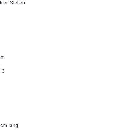
ler Stellen
mm
m
 3
 cm lang