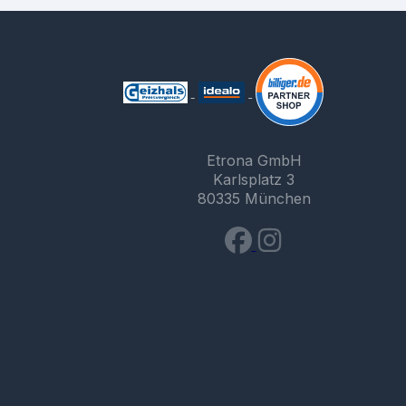
Etrona GmbH
Karlsplatz 3
80335 München