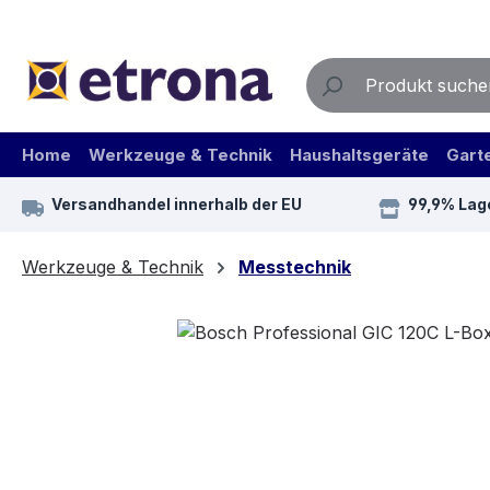
m Hauptinhalt springen
Zur Suche springen
Zur Hauptnavigation springen
Home
Werkzeuge & Technik
Haushaltsgeräte
Gart
Versandhandel innerhalb der EU
99,9% Lag
Werkzeuge & Technik
Messtechnik
Bildergalerie überspringen