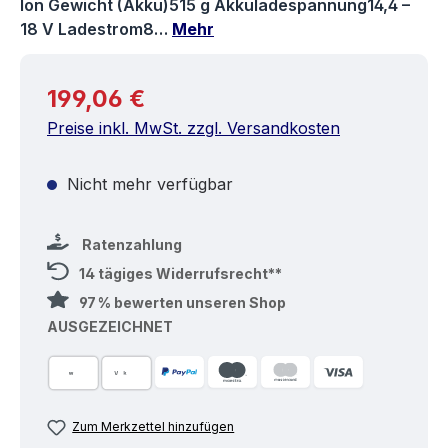
Ion Gewicht (Akku)515 g Akkuladespannung14,4 –
18 V Ladestrom8…
Mehr
Regulärer Preis:
199,06 €
Preise inkl. MwSt. zzgl. Versandkosten
Nicht mehr verfügbar
Ratenzahlung
14 tägiges Widerrufsrecht**
97 % bewerten unseren Shop
AUSGEZEICHNET
Zum Merkzettel hinzufügen