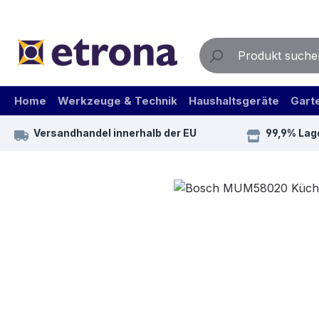
m Hauptinhalt springen
Zur Suche springen
Zur Hauptnavigation springen
Home
Werkzeuge & Technik
Haushaltsgeräte
Gart
Versandhandel innerhalb der EU
99,9% Lag
Bildergalerie überspringen