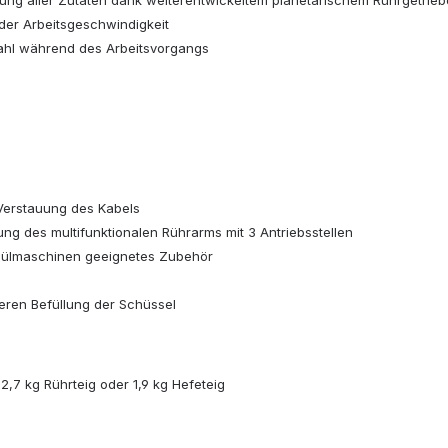
ng aller Zutaten dank weiterentwickeltem planetarischem Rührgetriebe 
 der Arbeitsgeschwindigkeit
zahl während des Arbeitsvorgangs
Verstauung des Kabels
ng des multifunktionalen Rührarms mit 3 Antriebsstellen
Spülmaschinen geeignetes Zubehör
eren Befüllung der Schüssel
 2,7 kg Rührteig oder 1,9 kg Hefeteig