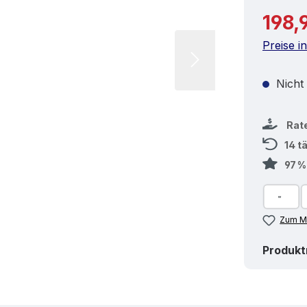
Reguläre
198,
Preise i
Nicht
Rat
14 t
97 
Zum Me
Produk