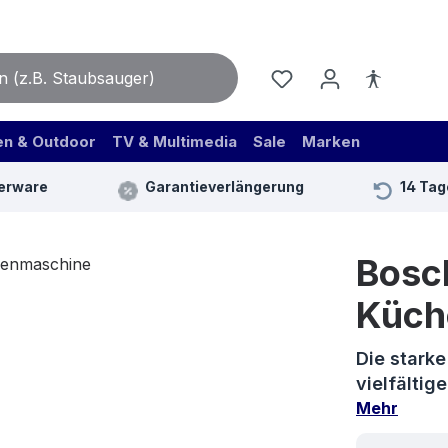
en & Outdoor
TV & Multimedia
Sale
Marken
erware
Garantieverlängerung
14 Tag
Bos
Küch
Die starke
vielfälti
Mehr