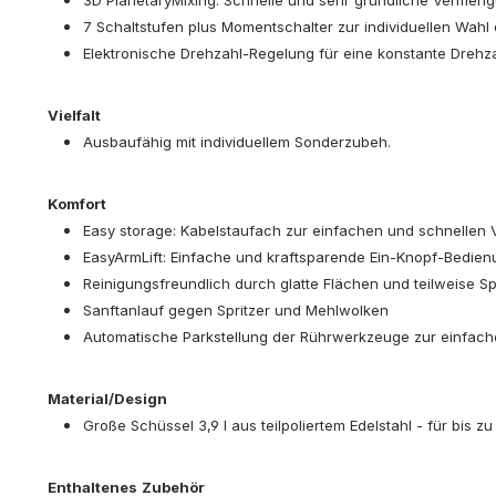
3D PlanetaryMixing: Schnelle und sehr gründliche Vermengu
7 Schaltstufen plus Momentschalter zur individuellen Wahl
Elektronische Drehzahl-Regelung für eine konstante Dreh
Vielfalt
Ausbaufähig mit individuellem Sonderzubeh.
Komfort
Easy storage: Kabelstaufach zur einfachen und schnellen 
EasyArmLift: Einfache und kraftsparende Ein-Knopf-Bedienu
Reinigungsfreundlich durch glatte Flächen und teilweise 
Sanftanlauf gegen Spritzer und Mehlwolken
Automatische Parkstellung der Rührwerkzeuge zur einfach
Material/Design
Große Schüssel 3,9 l aus teilpoliertem Edelstahl - für bis zu
Enthaltenes
Zubehör