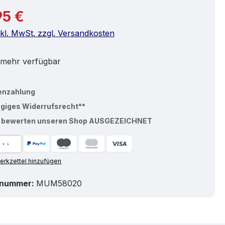
r Preis:
95 €
nkl. MwSt. zzgl. Versandkosten
 mehr verfügbar
enzahlung
ägiges Widerrufsrecht**
% bewerten unseren Shop AUSGEZEICHNET
rkzettel hinzufügen
tnummer:
MUM58020