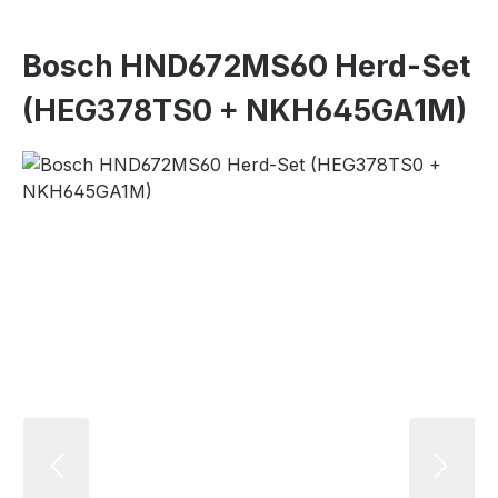
Bosch HND672MS60 Herd-Set
(HEG378TS0 + NKH645GA1M)
Bildergalerie überspringen