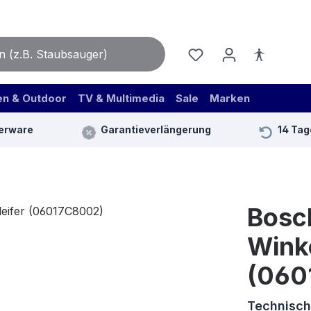
en & Outdoor
TV & Multimedia
Sale
Marken
erware
Garantieverlängerung
14 Tag
Bosc
Winke
(060
Technisch