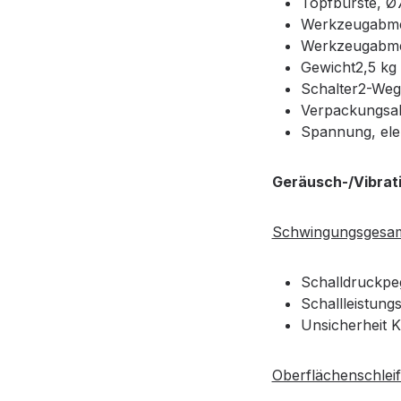
Topfbürste, 
Werkzeugabme
Werkzeugabm
Gewicht2,5 kg
Schalter2-Weg
Verpackungsab
Spannung, ele
Geräusch-/Vibrat
Schwingungsgesam
Schalldruckpe
Schallleistung
Unsicherheit 
Oberflächenschlei