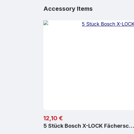
Produktgalerie überspringen
Accessory Items
Regulärer Preis:
12,10 €
5 Stück Bosch X-LOCK Fächersc