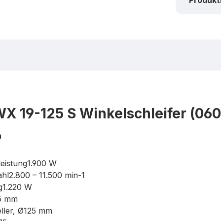
Produk
X 19-125 S Winkelschleifer (06
n
eistung1.900 W
hl2.800 – 11.500 min-1
g1.220 W
5 mm
eller, Ø125 mm