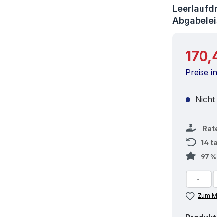
Leerlaufd
Abgabele
Reguläre
170,
Preise i
Nicht
Rat
14 t
97 
Zum Me