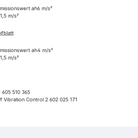
issionswert ah6 m/s²
1,5 m/s²
ifblatt
issionswert ah4 m/s²
1,5 m/s²
 605 510 365
f Vibration Control 2 602 025 171