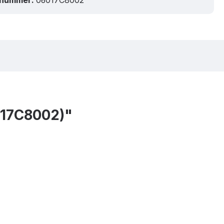
tnummer:
06017C8002
017C8002)"