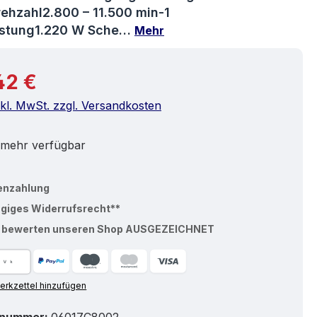
rehzahl2.800 – 11.500 min-1
istung1.220 W Sche…
Mehr
r Preis:
42 €
nkl. MwSt. zzgl. Versandkosten
 mehr verfügbar
enzahlung
ägiges Widerrufsrecht**
% bewerten unseren Shop AUSGEZEICHNET
rkzettel hinzufügen