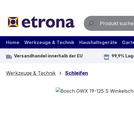
m Hauptinhalt springen
Zur Suche springen
Zur Hauptnavigation springen
Home
Werkzeuge & Technik
Haushaltsgeräte
Gart
Versandhandel innerhalb der EU
99,9% Lag
Werkzeuge & Technik
Schleifen
Bildergalerie überspringen