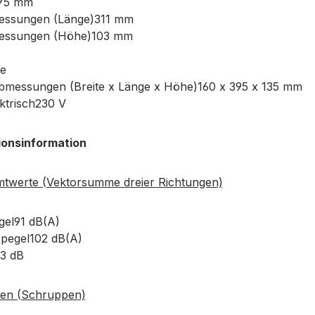
Ø75 mm
ssungen (Länge)311 mm
essungen (Höhe)103 mm
e
messungen (Breite x Länge x Höhe)160 x 395 x 135 mm
ktrisch230 V
ionsinformation
twerte (Vektorsumme dreier Richtungen)
gel91 dB(A)
spegel102 dB(A)
K3 dB
fen (Schruppen)