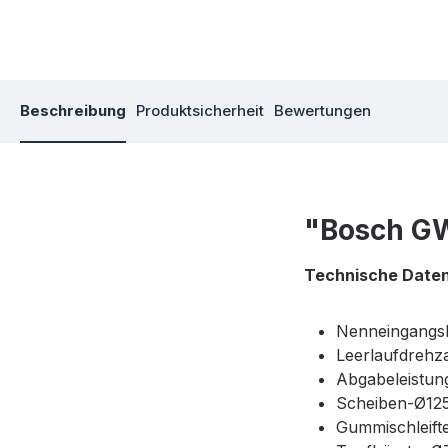
Beschreibung
Produktsicherheit
Bewertungen
"Bosch GW
Technische Date
Nenneingangsl
Leerlaufdrehza
Abgabeleistun
Scheiben-Ø12
Gummischleift