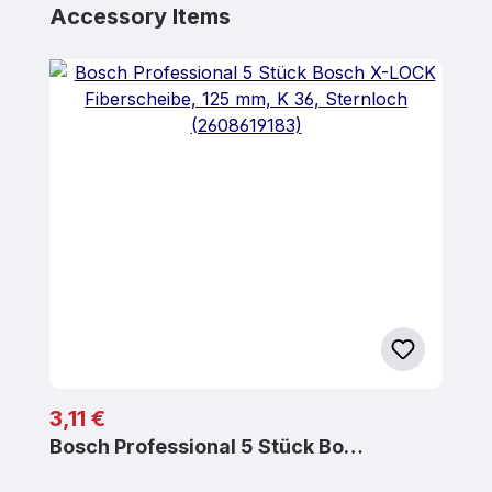
Produktgalerie überspringen
Accessory Items
Regulärer Preis:
3,11 €
Bosch Professional 5 Stück Bo…