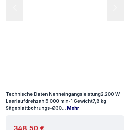
Technische Daten Nenneingangsleistung2.200 W
Leerlaufdrehzahl5.000 min-1 Gewicht7,8 kg
Sägeblattbohrungs-Ø30…
Mehr
Regulärer Preis:
348,50 €