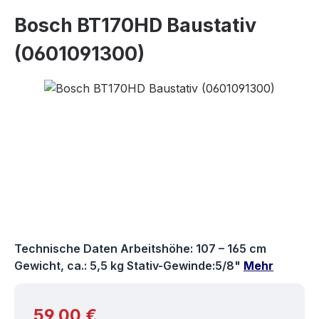
Bosch BT170HD Baustativ
(0601091300)
Bildergalerie überspringen
Technische Daten Arbeitshöhe: 107 – 165 cm
Gewicht, ca.: 5,5 kg Stativ-Gewinde:5/8"
Mehr
Regulärer Preis:
59,00 €