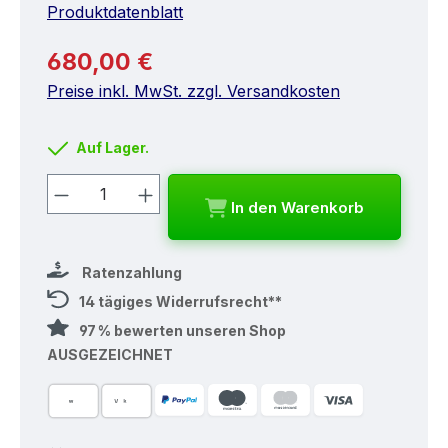
Produktdatenblatt
Regulärer Preis:
680,00 €
Preise inkl. MwSt. zzgl. Versandkosten
Auf Lager.
Produkt Anzahl: Gib den gewünschten
In den Warenkorb
Ratenzahlung
14 tägiges Widerrufsrecht**
97 % bewerten unseren Shop
AUSGEZEICHNET