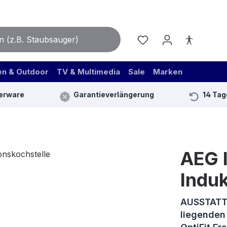
en & Outdoor
TV & Multimedia
Sale
Marken
erware
Garantieverlängerung
14 Tag
AEG 
Induk
AUSSTATT
liegenden