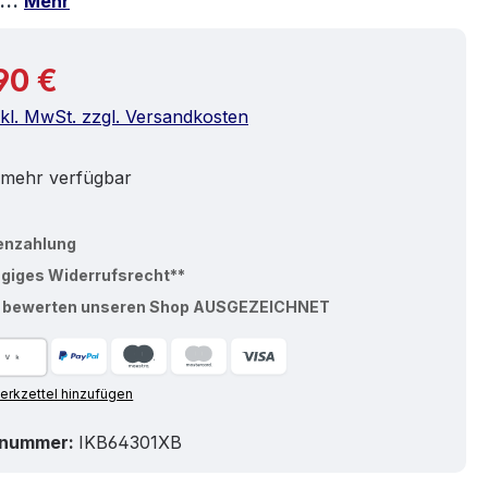
ra…
Mehr
r Preis:
90 €
nkl. MwSt. zzgl. Versandkosten
 mehr verfügbar
enzahlung
ägiges Widerrufsrecht**
% bewerten unseren Shop AUSGEZEICHNET
rkzettel hinzufügen
tnummer:
IKB64301XB