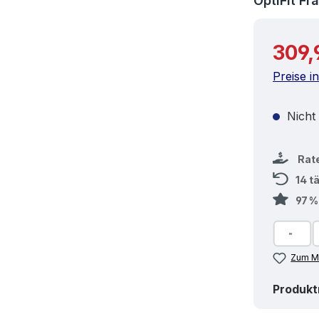
OptiFit F
Reguläre
309,
Preise i
Nicht
Rat
14 t
97 
Zum Me
Produk