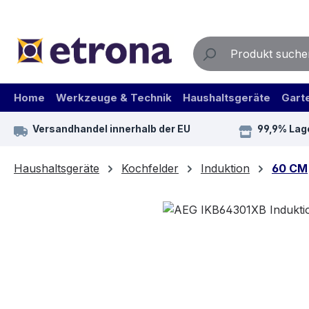
m Hauptinhalt springen
Zur Suche springen
Zur Hauptnavigation springen
Home
Werkzeuge & Technik
Haushaltsgeräte
Gart
Versandhandel innerhalb der EU
99,9% Lag
Haushaltsgeräte
Kochfelder
Induktion
60 CM
Bildergalerie überspringen