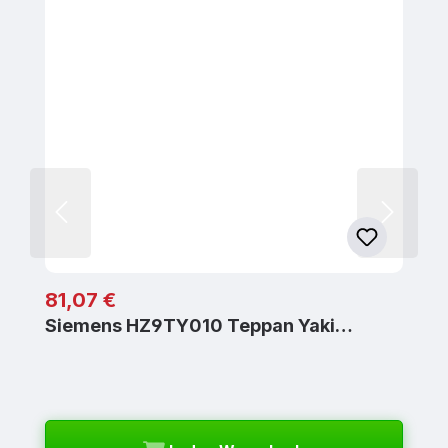
Regulärer Preis:
81,07 €
Siemens HZ9TY010 Teppan Yaki…