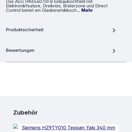
Das AEG HK654070FB Einbaukochfeld mit
Elektronikfeature, Dreikreis, Bräterzone und Direct
Control bietet ein Glaskeramikkoch…
Mehr
Produktsicherheit
Bewertungen
Produktgalerie überspringen
Zubehör