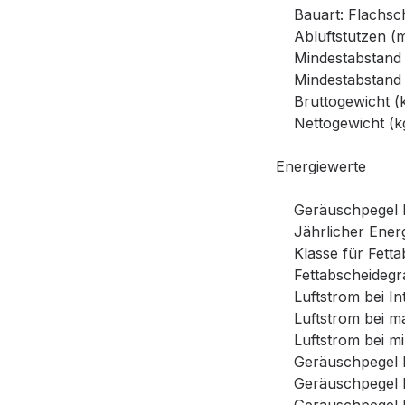
Bauart: Flachsc
Abluftstutzen (m
Mindestabstand E
Mindestabstand G
Bruttogewicht (kg
Nettogewicht (kg)
Energiewerte
Geräuschpegel bei
Jährlicher Energ
Klasse für Fetta
Fettabscheidegra
Luftstrom bei Inte
Luftstrom bei max
Luftstrom bei min.
Geräuschpegel bei 
Geräuschpegel bei