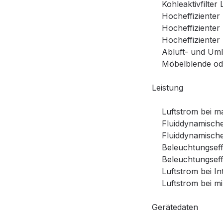
Kohleaktivfilter L
Hocheffizienter Ko
Hocheffizienter K
Hocheffizienter K
Abluft- und Umlu
Möbelblende oder
Leistung
Luftstrom bei max.
Fluiddynamische E
Fluiddynamische E
Beleuchtungseffi
Beleuchtungseffiz
Luftstrom bei Inte
Luftstrom bei min.
Gerätedaten