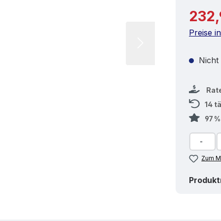
Reguläre
232,
Preise i
Nicht
Rat
14 t
97 
Zum Me
Produk