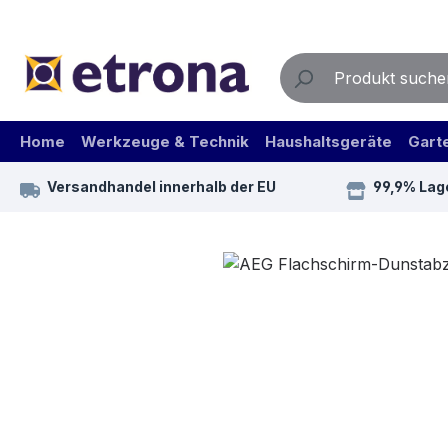
m Hauptinhalt springen
Zur Suche springen
Zur Hauptnavigation springen
Home
Werkzeuge & Technik
Haushaltsgeräte
Gart
Versandhandel innerhalb der EU
99,9% Lag
Bildergalerie überspringen