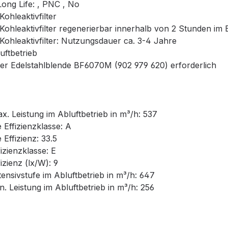
ong Life: , PNC , No
hleaktivfilter
ohleaktivfilter regenerierbar innerhalb von 2 Stunden im 
ohleaktivfilter: Nutzungsdauer ca. 3-4 Jahre
ftbetrieb
 Edelstahlblende BF6070M (902 979 620) erforderlich
 Leistung im Abluftbetrieb in m³/h: 537
ffizienzklasse: A
ffizienz: 33.5
zienzklasse: E
ienz (lx/W): 9
nsivstufe im Abluftbetrieb in m³/h: 647
 Leistung im Abluftbetrieb in m³/h: 256