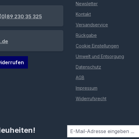
Newsletter
Kontakt
(0)89 230 35 325
Versandservice
Rückgabe
.de
Cookie Einstellungen
Umwelt und Entsorgung
iderrufen
Datenschutz
AGB
Impressum
Widerrufsrecht
Neuheiten!