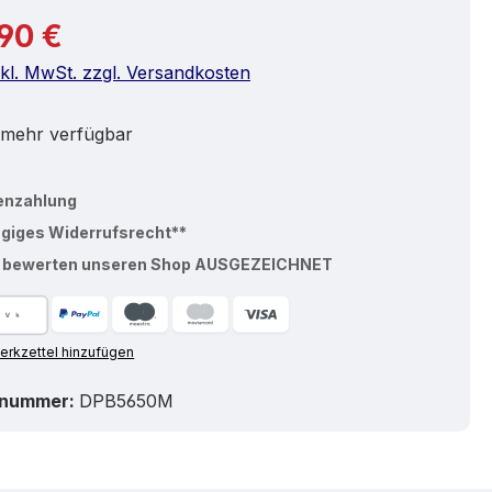
r Preis:
90 €
nkl. MwSt. zzgl. Versandkosten
 mehr verfügbar
enzahlung
ägiges Widerrufsrecht**
% bewerten unseren Shop AUSGEZEICHNET
rkzettel hinzufügen
tnummer:
DPB5650M