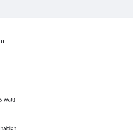
"
6 Watt)
ältlich