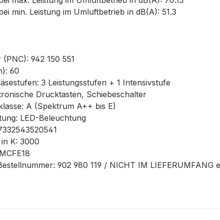
 max. Leistung im Umluftbetrieb in dB(A): 70.15
 min. Leistung im Umluftbetrieb in dB(A): 51.3
PNC): 942 150 551
): 60
estufen: 3 Leistungsstufen + 1 Intensivstufe
onische Drucktasten, Schiebeschalter
lasse: A (Spektrum A++ bis E)
ung: LED-Beleuchtung
332543520541
n K: 3000
: MCFE18
 Bestellnummer: 902 980 119 / NICHT IM LIEFERUMFANG en