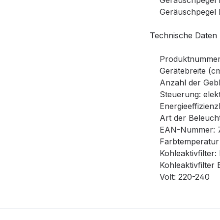
Geräuschpegel bei
Geräuschpegel bei
Technische Daten
Produktnummer (
Gerätebreite (cm
Anzahl der Gebläs
Steuerung: elektr
Energieeffizienzk
Art der Beleucht
EAN-Nummer: 7
Farbtemperatur i
Kohleaktivfilter
Kohleaktivfilter
Volt: 220-240