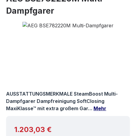
Dampfgarer
Bildergalerie überspringen
AUSSTATTUNGSMERKMALE SteamBoost Multi-
Dampfgarer Dampfreinigung SoftClosing
MaxiKlasse™ mit extra großem Gar…
Mehr
Regulärer Preis:
1.203,03 €