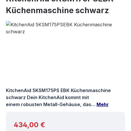
Küchenmaschine schwarz
Bildergalerie überspringen
KitchenAid 5KSM175PS EBK Küchenmaschine
schwarz Dein KitchenAid kommt mit
einem robusten Metall-Gehäuse, das…
Mehr
Regulärer Preis:
434,00 €