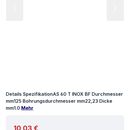
Details SpezifikationAS 60 T INOX BF Durchmesser
mm125 Bohrungsdurchmesser mm22,23 Dicke
mm1.0
Mehr
Regulärer Preis:
10,03 €