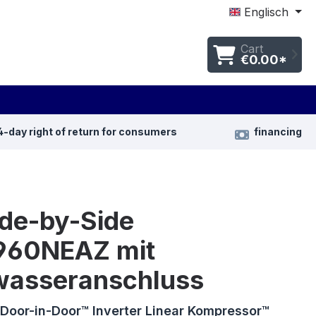
Englisch
Cart
€0.00*
4-day right of return for consumers
financing
ide-by-Side
60NEAZ mit
wasseranschluss
 Door-in-Door™ Inverter Linear Kompressor™