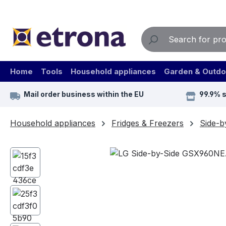
ip to main content
Skip to search
Skip to main navigation
Home
Tools
Household appliances
Garden & Outdo
Mail order business within the EU
99.9% 
Household appliances
Fridges & Freezers
Side-b
Skip image gallery