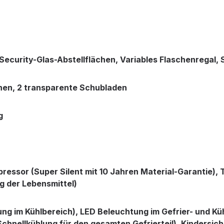
Security-Glas-Abstellflächen, Variables Flaschenregal,
chen, 2 transparente Schubladen
g
essor (Super Silent mit 10 Jahren Material-Garantie), T
g der Lebensmittel)
ung im Kühlbereich), LED Beleuchtung im Gefrier- und Küh
chnellkühlung für den gesamten Gefrierteil), Kindersic