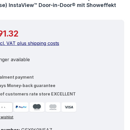
ise) InstaView™ Door-in-Door® mit Showeffekt
price:
91.32
ncl. VAT plus shipping costs
ger available
talment payment
ays Money-back guarantee
of customers rate store EXCELLENT
 wishlist