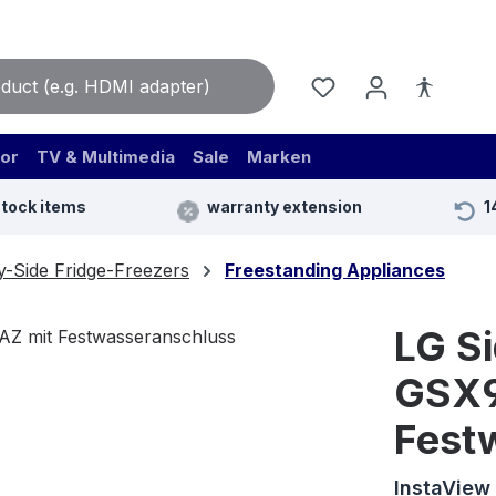
or
TV & Multimedia
Sale
Marken
stock items
warranty extension
1
y-Side Fridge-Freezers
Freestanding Appliances
LG S
GSX9
Fest
InstaView