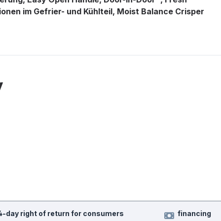
onen im Gefrier- und Kühlteil, Moist Balance Crisper
y
4-day right of return for consumers
financing