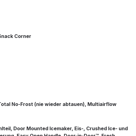
 Snack Corner
otal No-Frost (nie wieder abtauen), Multiairflow
lteil, Door Mounted Icemaker, Eis-, Crushed Ice- und
herung, Easy Open Handle, Door-in-Door™, Fresh