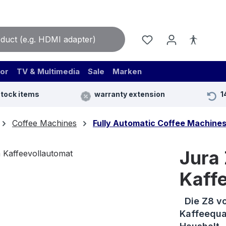
or
TV & Multimedia
Sale
Marken
stock items
warranty extension
1
Coffee Machines
Fully Automatic Coffee Machine
Jura
Kaff
Die Z8 vo
Kaffeequal