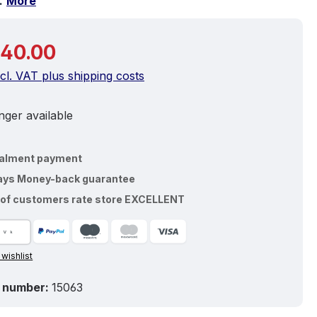
…
More
price:
40.00
ncl. VAT plus shipping costs
ger available
talment payment
ays Money-back guarantee
of customers rate store EXCELLENT
 wishlist
 number:
15063