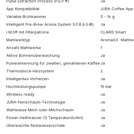
Pulse Extraction Process (P.E.P.®)
Ja
App Kompatibilität
JURA Coffee App
Variable Brühkammer
5 - 16 g
Intelligent Pre-Brew Aroma System (I.P.B.A.S.©)
Ja
I.W.S®​ mit Filterpatrone
CLARIS Smart
Mahlwerktyp
AromaG3 -Mahlw
Anzahl Mahlwerke
1
Aktive Bohnenüberwachung
Ja
Pulvererkennung für zweiten, gemahlenen Kaffee
Ja
Thermoblock-Heizsystem
2
Intelligentes Vorheizen
Ja
Hochleistungspumpe
15 bar
Wireless ready
Ja
JURA-Feinschaum-Technologie
Ja
Wahlweise Milch oder Milchschaum
Ja
Power-Heißwasser (3 Temperaturstufen)
Ja
Überwachte Restwasserschale
Ja