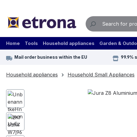
ip to main content
Skip to search
Skip to main navigation
Home
Tools
Household appliances
Garden & Outdo
Mail order business within the EU
99.9% 
Household appliances
Household Small Appliances
Skip image gallery