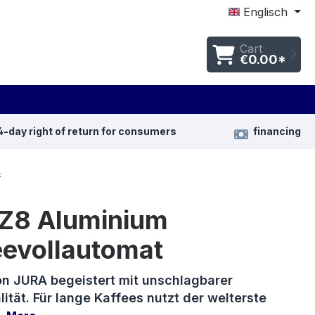
Englisch
Cart
€0.00*
4-day right of return for consumers
financing
s
 Z8 Aluminium
eevollautomat
n JURA begeistert mit unschlagbarer
ität. Für lange Kaffees nutzt der welterste