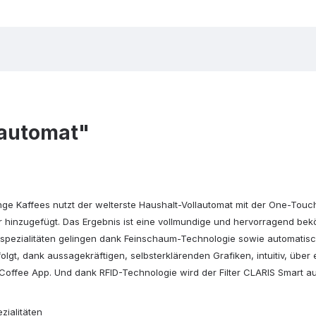
lautomat"
lange Kaffees nutzt der welterste Haushalt-Vollautomat mit der One-To
hinzugefügt. Das Ergebnis ist eine vollmundige und hervorragend beköm
ndspezialitäten gelingen dank Feinschaum-Technologie sowie automatis
olgt, dank aussagekräftigen, selbsterklärenden Grafiken, intuitiv, üb
offee App. Und dank RFID-Technologie wird der Filter CLARIS Smart au
zialitäten