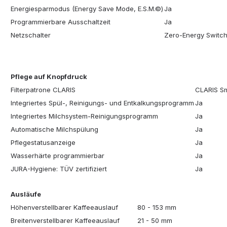
Energiesparmodus (Energy Save Mode, E.S.M.©)
Ja
Programmierbare Ausschaltzeit
Ja
Netzschalter
Zero-Energy Switc
Pflege auf Knopfdruck
Filterpatrone CLARIS
CLARIS S
Integriertes Spül-, Reinigungs- und Entkalkungsprogramm
Ja
Integriertes Milchsystem-Reinigungsprogramm
Ja
Automatische Milchspülung
Ja
Pflegestatusanzeige
Ja
Wasserhärte programmierbar
Ja
JURA-Hygiene: TÜV zertifiziert
Ja
Ausläufe
Höhenverstellbarer Kaffeeauslauf
80 - 153 mm
Breitenverstellbarer Kaffeeauslauf
21 - 50 mm