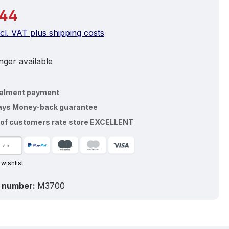
price:
.44
ncl. VAT plus shipping costs
ger available
talment payment
ays Money-back guarantee
of customers rate store EXCELLENT
 wishlist
 number:
M3700