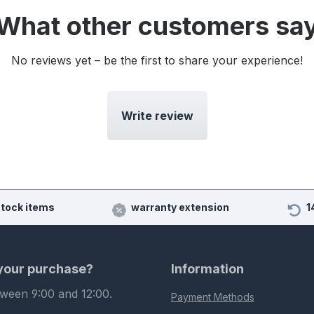
What other customers sa
No reviews yet – be the first to share your experience!
Write review
stock items
warranty extension
1
 your purchase?
Information
tween 9:00 and 12:00.
Payment Methods