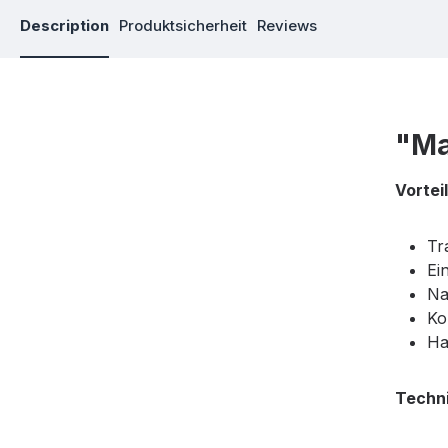
Description
Produktsicherheit
Reviews
"Ma
Vortei
Tr
Ei
Na
Ko
Ha
Techn