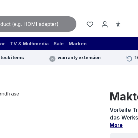
or
TV & Multimedia
Sale
Marken
stock items
warranty extension
1
Makt
Vorteile T
das Werks
More