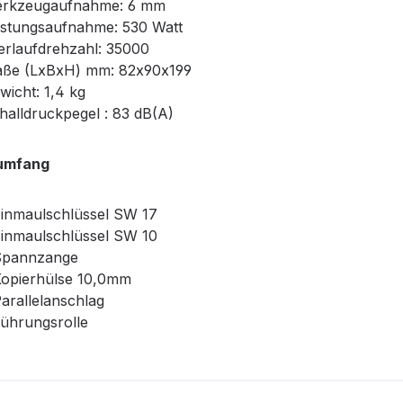
rkzeugaufnahme: 6 mm
istungsaufnahme: 530 Watt
erlaufdrehzahl: 35000
ße (LxBxH) mm: 82x90x199
wicht: 1,4 kg
halldruckpegel : 83 dB(A)
rumfang
Einmaulschlüssel SW 17
Einmaulschlüssel SW 10
Spannzange
Kopierhülse 10,0mm
Parallelanschlag
Führungsrolle