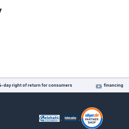
y
4-day right of return for consumers
financing