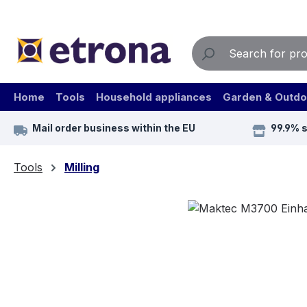
ip to main content
Skip to search
Skip to main navigation
Home
Tools
Household appliances
Garden & Outdo
Mail order business within the EU
99.9% 
Tools
Milling
Skip image gallery