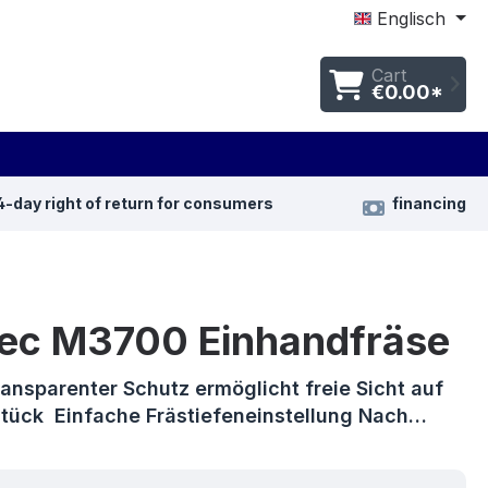
Englisch
Cart
€0.00*
4-day right of return for consumers
financing
ec M3700 Einhandfräse
ransparenter Schutz ermöglicht freie Sicht auf
tück Einfache Frästiefeneinstellung Nach…