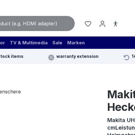
or
TV & Multimedia
Sale
Marken
stock items
warranty extension
1
Maki
Heck
Makita UH
cmLeistun