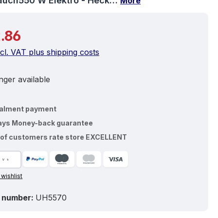
auch550 W Elektro - Heck…
More
price:
.86
ncl. VAT plus shipping costs
ger available
talment payment
ays Money-back guarantee
of customers rate store EXCELLENT
 wishlist
 number:
UH5570