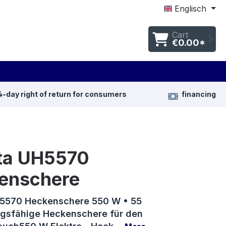
Englisch
Cart
€0.00*
4-day right of return for consumers
financing
ta UH5570
enschere
5570 Heckenschere 550 W • 55
gsfähige Heckenschere für den