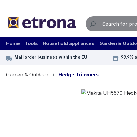
ip to main content
Skip to search
Skip to main navigation
Home
Tools
Household appliances
Garden & Outdo
Mail order business within the EU
99.9% 
Garden & Outdoor
Hedge Trimmers
Skip image gallery