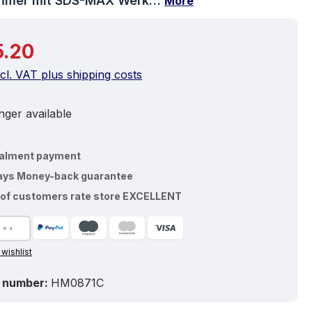
mer mit SDS-MAX Werk…
More
price:
5.20
ncl. VAT plus shipping costs
ger available
talment payment
ays Money-back guarantee
of customers rate store EXCELLENT
 wishlist
 number:
HM0871C