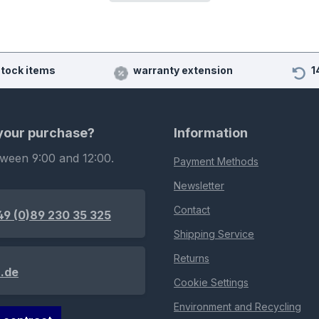
stock items
warranty extension
1
 your purchase?
Information
tween 9:00 and 12:00.
Payment Methods
Newsletter
Contact
49 (0)89 230 35 325
Shipping Service
Returns
.de
Cookie Settings
Environment and Recycling