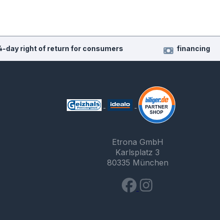
4-day right of return for consumers
financing
Etrona GmbH
Karlsplatz 3
80335 München