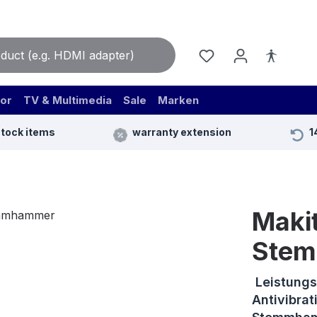
or
TV & Multimedia
Sale
Marken
stock items
warranty extension
1
Maki
Ste
Leistung
Antivibrat