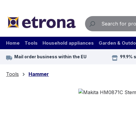
ip to main content
Skip to search
Skip to main navigation
Home
Tools
Household appliances
Garden & Outdo
Mail order business within the EU
99.9% 
Tools
Hammer
Skip image gallery