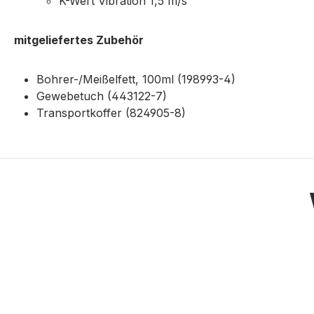
K-Wert Vibration 1,5 m/s²
mitgeliefertes Zubehör
Bohrer-/Meißelfett, 100ml (198993-4)
Gewebetuch (443122-7)
Transportkoffer (824905-8)