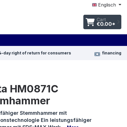
Englisch
Cart
€0.00*
4-day right of return for consumers
financing
ta HM0871C
mmhammer
sfähiger Stemmhammer mit
ionstechnologie Ein leistungsfähiger