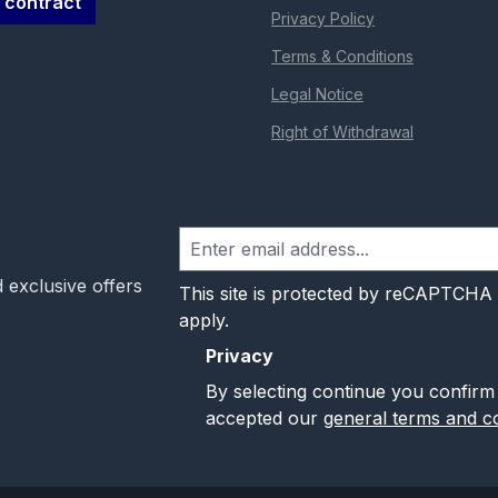
 contract
Privacy Policy
Terms & Conditions
Legal Notice
Right of Withdrawal
 exclusive offers
This site is protected by reCAPTCHA
apply.
Privacy
By selecting continue you confirm
accepted our
general terms and co