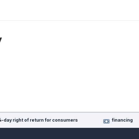
y
4-day right of return for consumers
financing