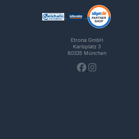
Etrona GmbH
Karlsplatz 3
80335 München