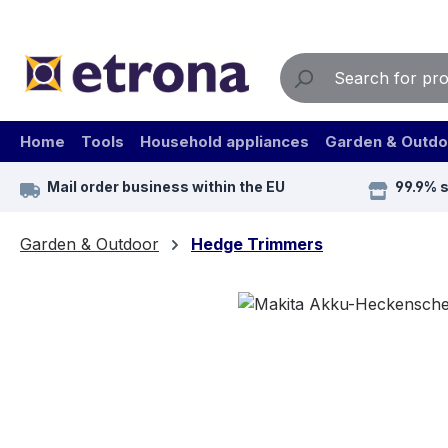
ip to main content
Skip to search
Skip to main navigation
Home
Tools
Household appliances
Garden & Outdo
Mail order business within the EU
99.9% 
Garden & Outdoor
Hedge Trimmers
Skip image gallery