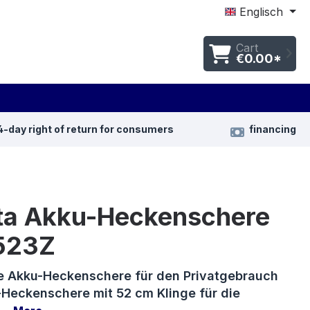
Englisch
Cart
€0.00*
4-day right of return for consumers
financing
ta Akku-Heckenschere
523Z
Akku-Heckenschere für den Privatgebrauch
-Heckenschere mit 52 cm Klinge für die