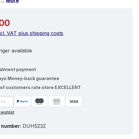
b…
More
price:
00
ncl. VAT plus shipping costs
ger available
talment payment
ays Money-back guarantee
of customers rate store EXCELLENT
 wishlist
 number:
DUH523Z