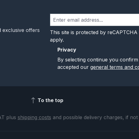
 exclusive offers
This site is protected by reCAPTCHA
apply.
Privacy
By selecting continue you confirm
accepted our
general terms and co
To the top
VAT plus
shipping costs
and possible delivery charges, if not