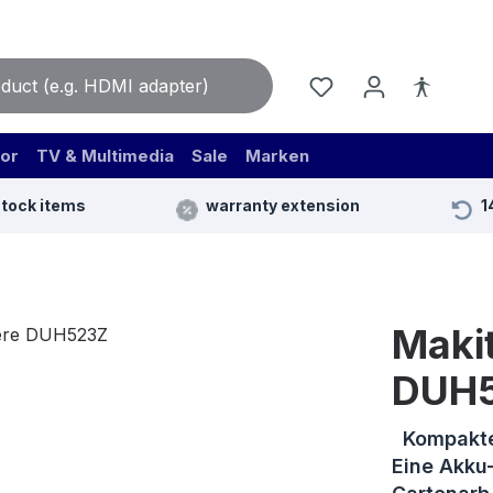
or
TV & Multimedia
Sale
Marken
stock items
warranty extension
1
Maki
DUH
Kompakte 
Eine Akku