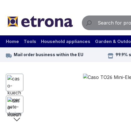
ip to main content
Skip to search
Skip to main navigation
Home
Tools
Household appliances
Garden & Outdo
Mail order business within the EU
99.9% 
Skip image gallery