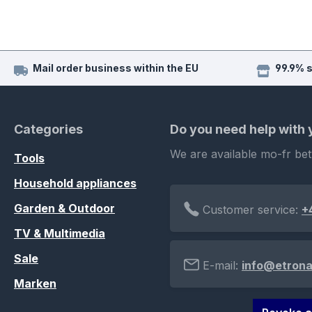
Mail order business within the EU
99.9% 
Categories
Do you need help with
We are available mo-fr be
Tools
Household appliances
Garden & Outdoor
Customer service:
+
TV & Multimedia
Sale
E-mail:
info@etrona
Marken