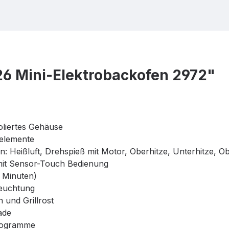
6 Mini-Elektrobackofen 2972"
oliertes Gehäuse
zelemente
n: Heißluft, Drehspieß mit Motor, Oberhitze, Unterhitze, O
 mit Sensor-Touch Bedienung
9 Minuten)
euchtung
h und Grillrost
ade
rogramme