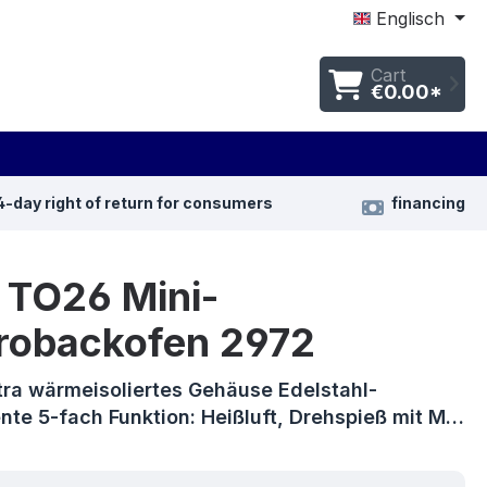
Englisch
Cart
€0.00*
4-day right of return for consumers
financing
 TO26 Mini-
trobackofen 2972
tra wärmeisoliertes Gehäuse Edelstahl-
nte 5-fach Funktion: Heißluft, Drehspieß mit M…