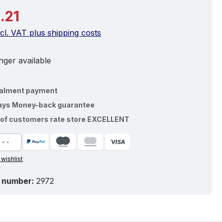
price:
.21
ncl. VAT plus shipping costs
ger available
talment payment
ays Money-back guarantee
of customers rate store EXCELLENT
 wishlist
 number:
2972