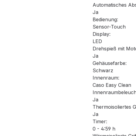
Automatisches Abs
Ja
Bedienung:
Sensor-Touch
Display:
LED
Drehspieß mit Mot
Ja
Gehäusefarbe:
Schwarz
Innenraum:
Caso Easy Clean
Innenraumbeleuch
Ja
Thermoisoliertes 
Ja
Timer:
0 - 4:59 h