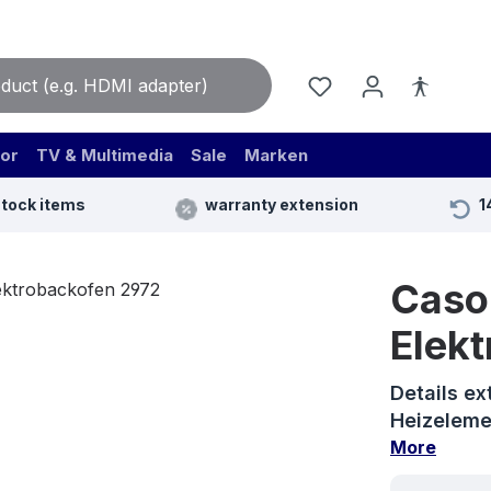
or
TV & Multimedia
Sale
Marken
stock items
warranty extension
1
Caso
Elek
Details ex
Heizeleme
More