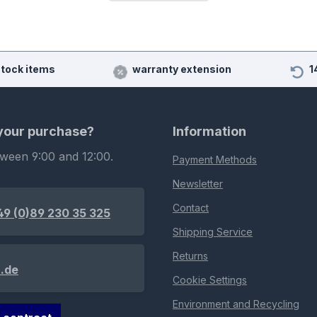
stock items
warranty extension
1
 your purchase?
Information
tween 9:00 and 12:00.
Payment Methods
Newsletter
Contact
49 (0)89 230 35 325
Shipping Service
Returns
.de
Cookie Settings
Environment and Recycling