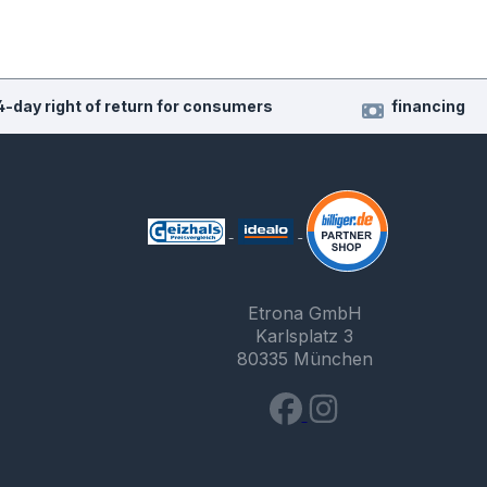
4-day right of return for consumers
financing
Etrona GmbH
Karlsplatz 3
80335 München