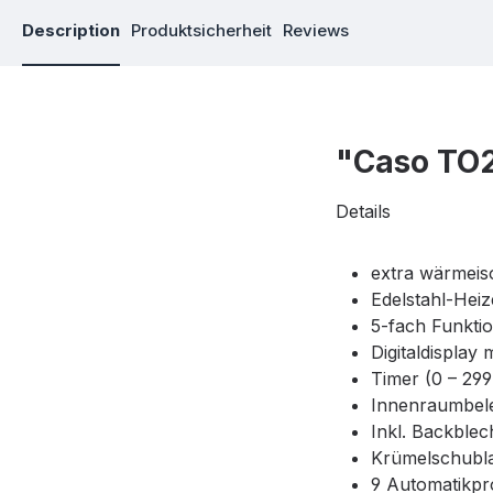
Description
Produktsicherheit
Reviews
"Caso TO2
Details
extra wärmeis
Edelstahl-Hei
5-fach Funktio
Digitaldisplay
Timer (0 – 29
Innenraumbel
Inkl. Backblec
Krümelschubl
9 Automatikp