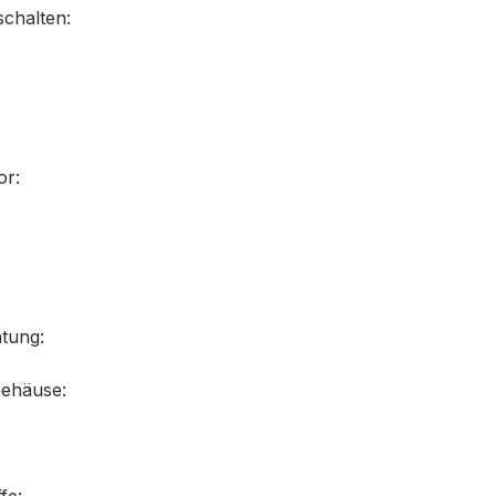
chalten:
or:
tung:
Gehäuse: