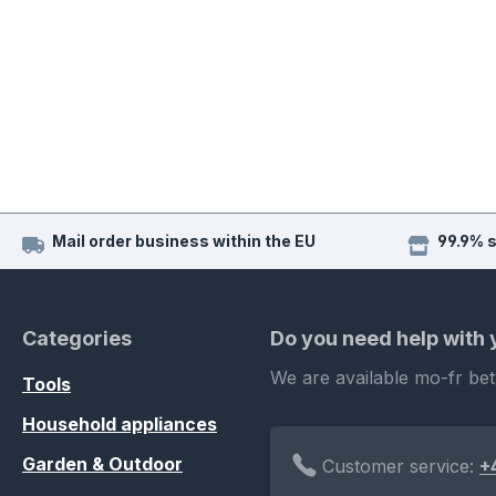
Mail order business within the EU
99.9% 
Categories
Do you need help with
We are available mo-fr be
Tools
Household appliances
Garden & Outdoor
Customer service:
+