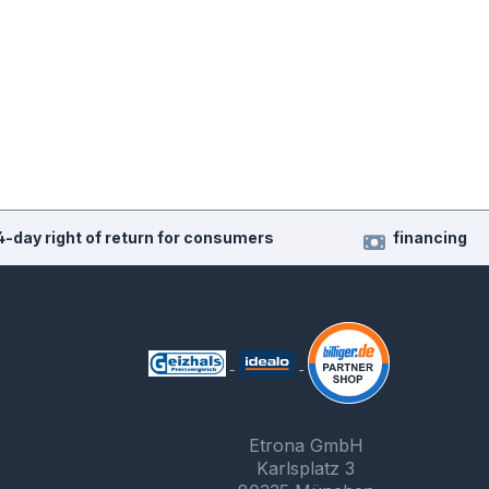
4-day right of return for consumers
financing
Etrona GmbH
Karlsplatz 3