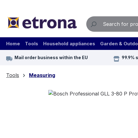
ip to main content
Skip to search
Skip to main navigation
Home
Tools
Household appliances
Garden & Outdo
Mail order business within the EU
99.9% 
Tools
Measuring
Skip image gallery