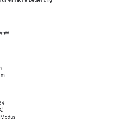
 für einfache Bedienung
10mW
m
 m
54
A)
n-Modus