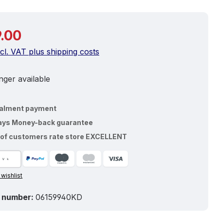
price:
.00
ncl. VAT plus shipping costs
ger available
talment payment
ays Money-back guarantee
of customers rate store EXCELLENT
 wishlist
 number:
06159940KD