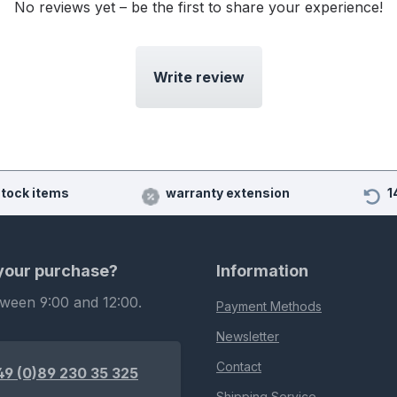
No reviews yet – be the first to share your experience!
Write review
stock items
warranty extension
1
 your purchase?
Information
tween 9:00 and 12:00.
Payment Methods
Newsletter
Contact
49 (0)89 230 35 325
Shipping Service