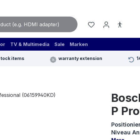
or
TV & Multimedia
Sale
Marken
stock items
warranty extension
1
Bosc
P Pr
Positionie
Niveau An