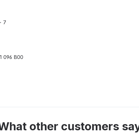
+ 7
01 096 B00
What other customers sa