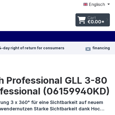
Englisch
Cart
€0.00*
4-day right of return for consumers
financing
h Professional GLL 3-80
ofessional (06159940KD)
rung 3 x 360° für eine Sichtbarkeit auf neuem
wendernutzen Starke Sichtbarkeit dank Hoc…