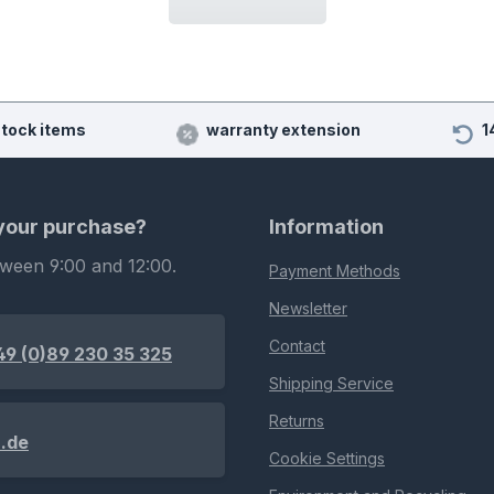
stock items
warranty extension
1
 your purchase?
Information
tween 9:00 and 12:00.
Payment Methods
Newsletter
Contact
49 (0)89 230 35 325
Shipping Service
Returns
.de
Cookie Settings