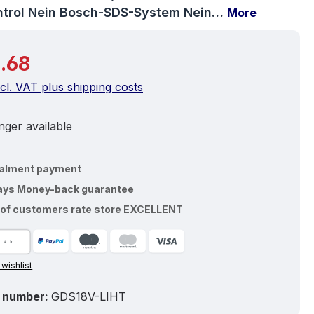
trol Nein Bosch-SDS-System Nein…
More
price:
.68
ncl. VAT plus shipping costs
ger available
talment payment
ays Money-back guarantee
of customers rate store EXCELLENT
 wishlist
 number:
GDS18V-LIHT