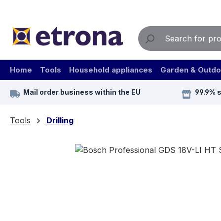
ip to main content
Skip to search
Skip to main navigation
Home
Tools
Household appliances
Garden & Outdo
Mail order business within the EU
99.9% 
Tools
Drilling
Skip image gallery