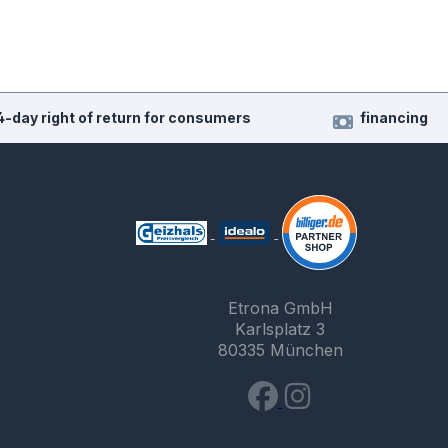
4-day right of return for consumers
financing
Etrona GmbH
Karlsplatz 3
80335 München