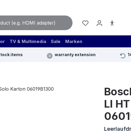
or
TV & Multimedia
Sale
Marken
stock items
warranty extension
1
Bosc
LI HT
0601
Leerlaufdr