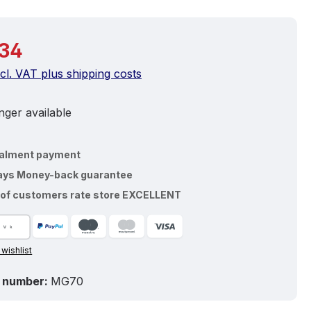
price:
.34
ncl. VAT plus shipping costs
ger available
talment payment
ays Money-back guarantee
of customers rate store EXCELLENT
 wishlist
 number:
MG70