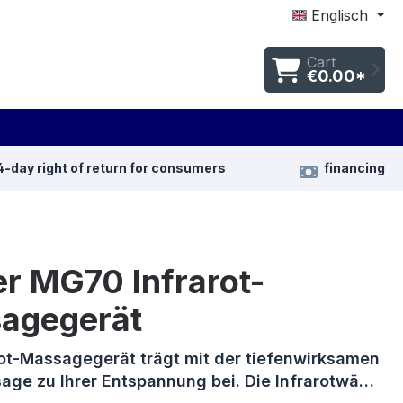
Englisch
Cart
€0.00*
4-day right of return for consumers
financing
r MG70 Infrarot-
agegerät
rot-Massagegerät trägt mit der tiefenwirksamen
age zu Ihrer Entspannung bei. Die Infrarotwä…