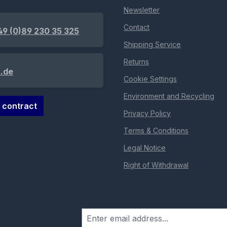
Newsletter
Contact
49 (0)89 230 35 325
Shipping Service
Returns
.de
Cookie Settings
Environment and Recycling
 contract
Privacy Policy
Terms & Conditions
Legal Notice
Right of Withdrawal