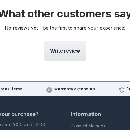
What other customers sa
No reviews yet – be the first to share your experience!
Write review
stock items
warranty extension
1
 your purchase?
Information
tween 9:00 and 12:00.
Payment Methods