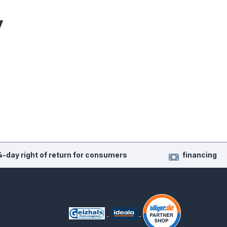
y
4-day right of return for consumers
financing