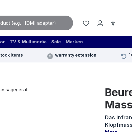
or
TV & Multimedia
Sale
Marken
stock items
warranty extension
1
Beure
Mass
Das Infra
Klopfmass