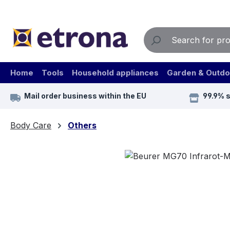
ip to main content
Skip to search
Skip to main navigation
Home
Tools
Household appliances
Garden & Outdo
Mail order business within the EU
99.9% 
Body Care
Others
Skip image gallery