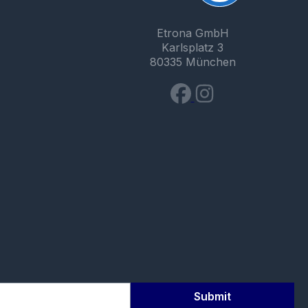
Etrona GmbH
Karlsplatz 3
80335 München
Submit